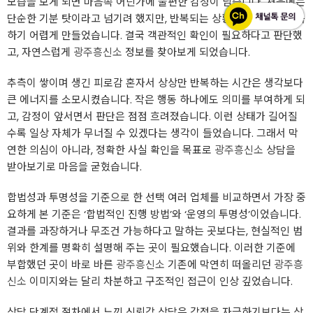
모습을 보게 되면 마음속 어딘가에 불편한 감정이 남습니다. 처음에는
단순한 기분 탓이라고 넘기려 했지만, 반복되는 상황은 스스로를 설득
하기 어렵게 만들었습니다. 결국 객관적인 확인이 필요하다고 판단했
고, 자연스럽게
광주흥신소
정보를 찾아보게 되었습니다.
추측이 쌓이며 생긴 피로감 혼자서 상상만 반복하는 시간은 생각보다
큰 에너지를 소모시켰습니다. 작은 행동 하나에도 의미를 부여하게 되
고, 감정이 앞서면서 판단은 점점 흐려졌습니다. 이런 상태가 길어질
수록 일상 자체가 무너질 수 있겠다는 생각이 들었습니다. 그래서 막
연한 의심이 아니라, 정확한 사실 확인을 목표로
광주흥신소
상담을
받아보기로 마음을 굳혔습니다.
합법성과 투명성을 기준으로 한 선택 여러 업체를 비교하면서 가장 중
요하게 본 기준은 ‘합법적인 진행 방법’와 ‘운영의 투명성’이었습니다.
결과를 과장하거나 무조건 가능하다고 말하는 곳보다는, 현실적인 범
위와 한계를 명확히 설명해 주는 곳이 필요했습니다. 이러한 기준에
부합했던 곳이 바로 바른
광주흥신소
기존에 막연히 떠올리던
광주흥
신소
이미지와는 달리 차분하고 구조적인 접근이 인상 깊었습니다.
상담 단계적 절차에서 느낀 신뢰감 상담은 감정을 자극하기보다는 상