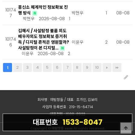
흥신소 체계적인 정보확보 진
10174
행 방식
박현우
1
08-08
N
7
박현우
2026-08-08
1
김해시 / 사설탐정 불륜 외도
배우자외도 정보확보 증거취
10174
득 / 디지털 흔적은 영원할까?
이윤우
2
08-08
6
사설탐정이 본 디지털…
N
이윤우
2026-08-08
2
2
3
4
5
6
7
8
9
10
1
회사명 : 여탐정들 / 대표 : 조가인, 김보리
사업자 등록번호 : 219-15-64714
대표전화 : 1688-8922
1533-8047
대표번호
Copyright ©
여탐정들.com
All rights reserved.