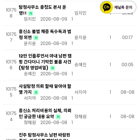
탐정사무소 충청도 본사 운
10175
영!!
임지민
1
01:48
N
8
임지민
2026-08-09
1
흥신소 불법 채증 독수독과 법
10175
정 외면
윤지윤
1
00:17
N
7
윤지윤
2026-08-09
1
12만 인플루언서 아내 남편 캠
10175
핑 간다더니 기막힌 불륜 사건
송예진
1
00:05
6
(탐정 영업비밀)
N
송예진
2026-08-09
1
사설탐정 의뢰 할때 알아야 할
10175
몇 가지
서지아
1
08-08
N
5
서지아
2026-08-08
1
흥신소 처리비용의 실체, 의뢰
10175
인 궁금한 내용 요약
정채원
1
08-08
N
4
정채원
2026-08-08
1
진주 탐정사무소 남편 바람핀