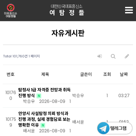
대한민국대표흥신소
여탐정들
자유게시판
Total 101,760건
1 페이지
번호
제목
글쓴이
조회
날짜
탐정사 1급 자격증 전망과 취득
10176
진행 방식
박승우
1
03:27
N
0
박승우
2026-08-09
1
안양시 사설탐정 의뢰 방식과
10175
진행 과정, 실제 경험담로 보는
배서윤
1
01:52
9
명확한 이유
N
배서윤
2026-08-09
1