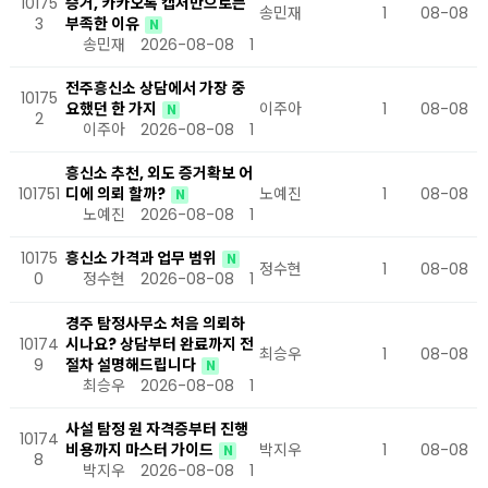
10175
증거, 카카오톡 캡처만으로는
송민재
1
08-08
3
부족한 이유
N
송민재
2026-08-08
1
전주흥신소 상담에서 가장 중
10175
요했던 한 가지
이주아
1
08-08
N
2
이주아
2026-08-08
1
흥신소 추천, 외도 증거확보 어
101751
디에 의뢰 할까?
노예진
1
08-08
N
노예진
2026-08-08
1
10175
흥신소 가격과 업무 범위
N
정수현
1
08-08
0
정수현
2026-08-08
1
경주 탐정사무소 처음 의뢰하
10174
시나요? 상담부터 완료까지 전
최승우
1
08-08
9
절차 설명해드립니다
N
최승우
2026-08-08
1
사설 탐정 원 자격증부터 진행
10174
비용까지 마스터 가이드
박지우
1
08-08
N
8
박지우
2026-08-08
1