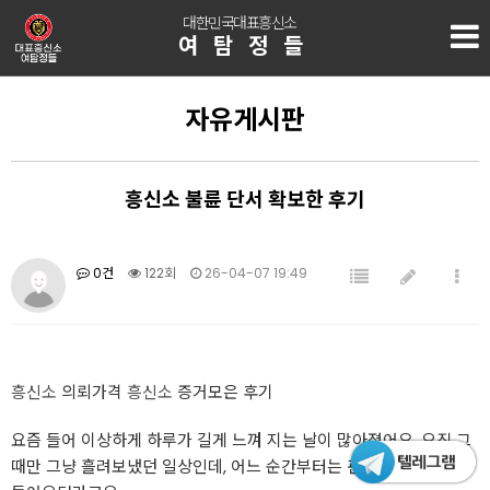
대한민국대표흥신소
여탐정들
자유게시판
흥신소 불륜 단서 확보한 후기
0건
122회
26-04-07 19:49
흥신소
의뢰가격
흥신소
증거모은 후기
요즘 들어 이상하게 하루가 길게 느껴 지는 날이 많아졌어요. 오직 그
때만 그냥 흘려보냈던 일상인데, 어느 순간부터는 괜히 하나씩 눈에