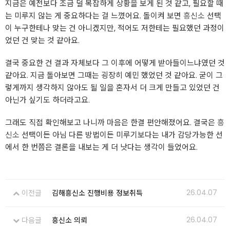
지금은 예전보다 조금 덜 복잡하게 상황을 보게 된 것 같고, 필요할 때
는 미루지 않는 게 중요하다는 걸 느꼈어요. 돌이켜 보면
흥신소
선택
이 누구한테나 맞는 건 아니겠지만, 적어도 저한테는 필요했던 과정이
었던 건 맞는 것 같아요.
결국 중요한 건 결과 자체보다 그 이후에 어떻게 받아들이느냐였던 것
같아요. 지금 돌아보면 그때는 굉장히 예민 했었던 것 같아요. 굳이 그
렇게까지 생각하지 않아도 될 일을 혼자서 더 크게 만들고 있었던 건
아닌가 싶기도 하더라고요.
그래도 직접 확인해보고 나니까 마음은 한결 편안해졌어요. 결국은
흥
신소
선택이든 아님 다른 방법이든 미루기보다는 내가 감당가능한 선
에서 한 번쯤은 결론을 내보는 게 더 낫다는 생각이 들었어요.
26.04.07
이전글
김해흥신소 진행비용 정보취득
26.04.07
다음글
흥신소 의뢰