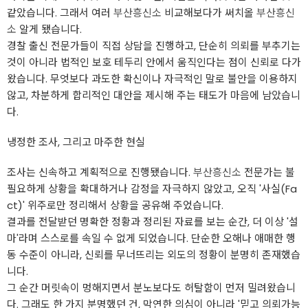
같았습니다. 그래서 여러
부산흥신소
비교해보다가 써치올
부산흥신
소
알게 됐습니다.
경찰 출신 전문가들이 직접 상담을 진행하고, 단순히 의뢰를 부추기는
것이 아니라 법적인 보호 테두리 안에서 움직인다는 점이 신뢰로 다가
왔습니다. 무엇보다 과도한 확신이나 자극적인 말로 불안을 이용하지
않고, 차분하게 합리적인 대안을 제시해 주는 태도가 마음에 남았습니
다.
냉정한 조사, 그리고 마주한 현실
조사는 신속하고 계획적으로 진행됐습니다.
부산흥신소
전문가는 불
필요하게 상황을 확대하거나 감정을 자극하지 않았고, 오직 '사실(Fa
ct)' 위주로만 정리해서 상황을 공유해 주었습니다.
결과를 전달받던 명확한 정황과 정리된 자료를 보는 순간, 더 이상 '설
마'라며 스스로를 속일 수 없게 되었습니다. 단순한 오해나 애매한 행
동 수준이 아니라, 신뢰를 무너뜨리는 외도의 정황이 분명히 존재했습
니다.
그 순간 머릿속이 멍해지면서 분노보다도 허탈함이 먼저 밀려왔습니
다. 그래도 한 가지 분명했던 건, 막연한 의심이 아니라 '믿고 의뢰가능