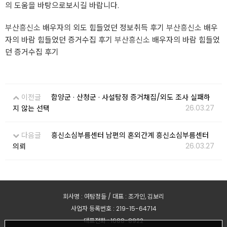
의 도움을 바탕으로보시길 바랍니다.
부산흥신소
배우자의 외도 힘들었던 정보취득 후기
부산흥신소
배우
자의 바람 힘들었던 증거수집 후기
부산흥신소
배우자의 바람 힘들었
던 증거수집 후기
이전글
함양군 · 산청군 · 사설탐정 증거채집/외도 조사 실패하
26.03.27
지 않는 선택
다음글
흥신소심부름센터 남편의 혼외간계 흥신소심부름센터
26.03.27
의뢰
회사명 : 여탐정들 / 대표 : 조가인, 김보리
사업자 등록번호 : 219-15-64714
대표전화 : 1688-8922