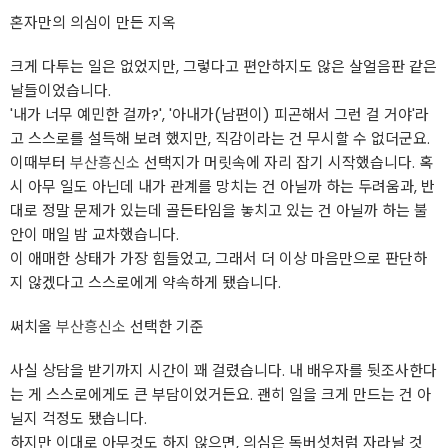
혼자만의 의심이 만든 지옥
크게 다투는 일은 없었지만, 그렇다고 편안하지도 않은 살얼음판 같은
날들이었습니다.
'내가 너무 예민한 걸까?', '아내가(남편이) 피곤해서 그런 걸 거야'라
고 스스로를 설득해 보려 했지만, 직감이라는 건 무시할 수 없더군요.
이때부터
부산흥신소
선택지가 머릿속에 자리 잡기 시작했습니다. 혹
시 아무 일도 아닌데 내가 관계를 망치는 건 아닐까 하는 두려움과, 반
대로 정말 문제가 있는데 골든타임을 놓치고 있는 건 아닐까 하는 불
안이 매일 밤 교차했습니다.
이 애매한 상태가 가장 힘들었고, 그래서 더 이상 마음만으로 판단하
지 않겠다고 스스로에게 약속하게 됐습니다.
써치올
부산흥신소
선택한 기준
사실 상담을 받기까지 시간이 꽤 걸렸습니다. 내 배우자를 뒷조사한다
는 게 스스로에게도 큰 부담이었거든요. 괜히 일을 크게 만드는 건 아
닐지 걱정도 됐습니다.
하지만 이대로 아무것도 하지 않으면, 의심은 독버섯처럼 자라날 것