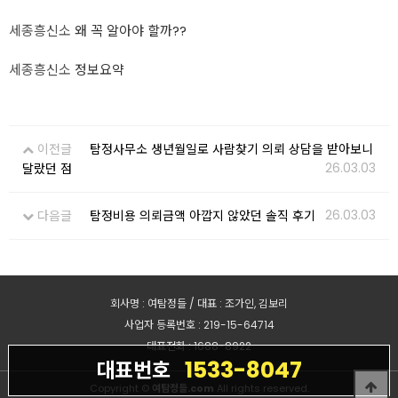
세종흥신소
왜 꼭 알아야 할까??
세종흥신소
정보요약
이전글
탐정사무소 생년월일로 사람찾기 의뢰 상담을 받아보니
26.03.03
달랐던 점
26.03.03
다음글
탐정비용 의뢰금액 아깝지 않았던 솔직 후기
회사명 : 여탐정들 / 대표 : 조가인, 김보리
사업자 등록번호 : 219-15-64714
대표전화 : 1688-8922
1533-8047
대표번호
Copyright ©
여탐정들.com
All rights reserved.