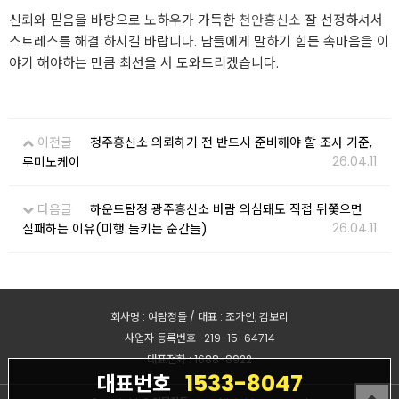
신뢰와 믿음을 바탕으로 노하우가 가득한
천안흥신소
잘 선정하셔서
스트레스를 해결 하시길 바랍니다. 남들에게 말하기 힘든 속마음을 이
야기 해야하는 만큼 최선을 서 도와드리겠습니다.
이전글
청주흥신소 의뢰하기 전 반드시 준비해야 할 조사 기준,
26.04.11
루미노케이
다음글
하운드탐정 광주흥신소 바람 의심돼도 직접 뒤쫓으면
26.04.11
실패하는 이유(미행 들키는 순간들)
회사명 : 여탐정들 / 대표 : 조가인, 김보리
사업자 등록번호 : 219-15-64714
대표전화 : 1688-8922
1533-8047
대표번호