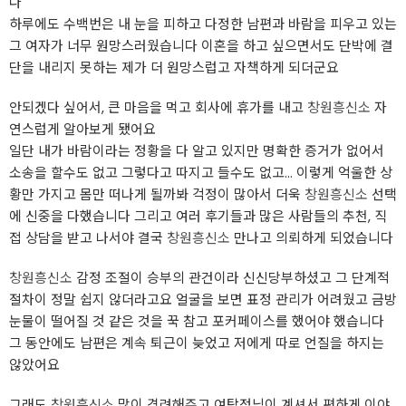
다
하루에도 수백번은 내 눈을 피하고 다정한 남편과 바람을 피우고 있는
그 여자가 너무 원망스러웠습니다 이혼을 하고 싶으면서도 단박에 결
단을 내리지 못하는 제가 더 원망스럽고 자책하게 되더군요
안되겠다 싶어서, 큰 마음을 먹고 회사에 휴가를 내고
창원흥신소
자
연스럽게 알아보게 됐어요
일단 내가 바람이라는 정황을 다 알고 있지만 명확한 증거가 없어서
소송을 할수도 없고 그렇다고 따지고 들수도 없고... 이렇게 억울한 상
황만 가지고 몸만 떠나게 될까봐 걱정이 많아서 더욱
창원흥신소
선택
에 신중을 다했습니다 그리고 여러 후기들과 많은 사람들의 추천, 직
접 상담을 받고 나서야 결국
창원흥신소
만나고 의뢰하게 되었습니다
창원흥신소
감정 조절이 승부의 관건이라 신신당부하셨고 그 단계적
절차이 정말 쉽지 않더라고요 얼굴을 보면 표정 관리가 어려웠고 금방
눈물이 떨어질 것 같은 것을 꾹 참고 포커페이스를 했어야 했습니다
그 동안에도 남편은 계속 퇴근이 늦었고 저에게 따로 언질을 하지는
않았어요
그래도
창원흥신소
많이 격려해주고 여탐정님이 계셔서 편하게 이야