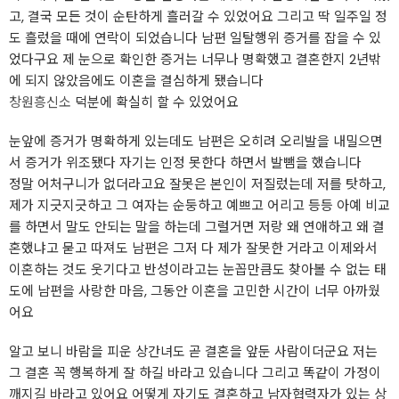
고, 결국 모든 것이 순탄하게 흘러갈 수 있었어요 그리고 딱 일주일 정
도 흘렀을 때에 연락이 되었습니다 남편 일탈행위 증거를 잡을 수 있
었다구요 제 눈으로 확인한 증거는 너무나 명확했고 결혼한지 2년밖
에 되지 않았음에도 이혼을 결심하게 됐습니다
창원흥신소
덕분에 확실히 할 수 있었어요
눈앞에 증거가 명확하게 있는데도 남편은 오히려 오리발을 내밀으면
서 증거가 위조됐다 자기는 인정 못한다 하면서 발뺌을 했습니다
정말 어처구니가 없더라고요 잘못은 본인이 저질렀는데 저를 탓하고,
제가 지긋지긋하고 그 여자는 순둥하고 예쁘고 어리고 등등 아예 비교
를 하면서 말도 안되는 말을 하는데 그럴거면 저랑 왜 연애하고 왜 결
혼했냐고 묻고 따져도 남편은 그저 다 제가 잘못한 거라고 이제와서
이혼하는 것도 웃기다고 반성이라고는 눈꼽만큼도 찾아볼 수 없는 태
도에 남편을 사랑한 마음, 그동안 이혼을 고민한 시간이 너무 아까웠
어요
알고 보니 바람을 피운 상간녀도 곧 결혼을 앞둔 사람이더군요 저는
그 결혼 꼭 행복하게 잘 하길 바라고 있습니다 그리고 똑같이 가정이
깨지길 바라고 있어요 어떻게 자기도 결혼하고 남자협력자가 있는 상