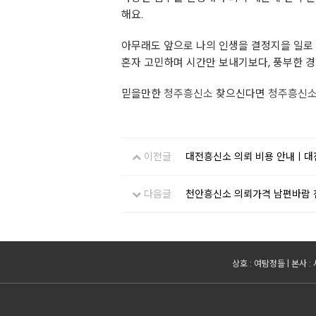
해요.
아무래도 앞으로 나의 인생을 결정지을 일로
혼자 고민하며 시간만 보내기보다, 풍부한 
믿을만한
청주흥신소
찾으신다면
청주흥신
이전글
대전흥신소 의뢰 비용 안내ㅣ대전
다음글
천안흥신소 의뢰가격 남편바람 
상호 : 여탐정들 | 본사 :