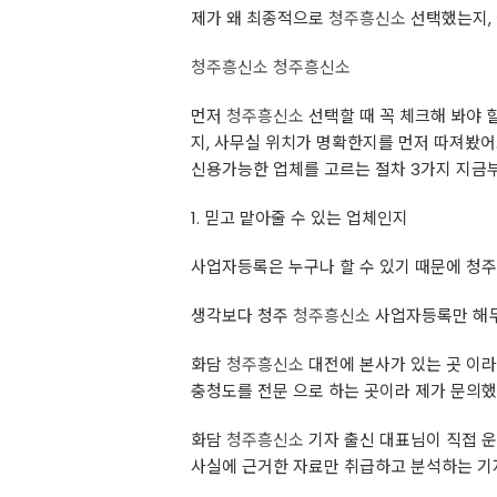
제가 왜 최종적으로
청주흥신소
선택했는지, 
청주흥신소
청주흥신소
먼저
청주흥신소
선택할 때 꼭 체크해 봐야 
지, 사무실 위치가 명확한지를 먼저 따져봤어
신용가능한 업체를 고르는 절차 3가지 지금
1. 믿고 맡아줄 수 있는 업체인지
사업자등록은 누구나 할 수 있기 때문에 청
생각보다 청주
청주흥신소
사업자등록만 해두
화담
청주흥신소
대전에 본사가 있는 곳 이라
충청도를 전문 으로 하는 곳이라 제가 문의했
화담
청주흥신소
기자 출신 대표님이 직접 운
사실에 근거한 자료만 취급하고 분석하는 기