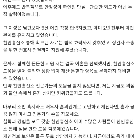
이후에도 반복적으로 안정성이 확인된 만남… 단순한 외도가 아닌 두
집 살림이었습니다.
그 여성은 남편보다 5살 어린 직장 협력자였고, 이미 2년 전부터 이런
관계를 유지하고 있었습니다.
천안흥신소
통해 확보된 자료는 법적 효력까지 갖추었고, 상간자 소송
을 위한 변호사 연결까지 지원해 주셨습니다.
끝까지 함께한 든든한 지원 저는 결국 이혼을 선택했지만,
천안흥신소
도움을 얻어 불리한 상황 없이 재산 분할과 양육권 문제까지 대비할
수 있었습니다.
만약
천안흥신소
전문가들의 도움을 받지 않았다면, 저는 지금도 의심
과 불안 속에서 혼자 상처만 키워갔을지도 모릅니다.
마무리 조언 혹시라도 배우자 혼외관계로 고민하고 계신다면, 혼자 끙
끙 앓지 마시고 전문가의 손을 잡으세요.
실력과 경험을 모두 갖춘
천안흥신소
이미 수많은 사람들이
천안흥신
소
통해 믿을 만한 도움 덕분에왔습니다.
개인정보 보안은 물론 무료 상담까지 가능하니, 지금이라도 용기 내어