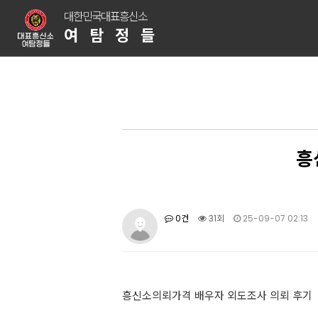
대한민국대표흥신소
여탐정들
흥
0건
31회
25-09-07 02:13
흥신소의뢰가격 배우자 외도조사 의뢰 후기