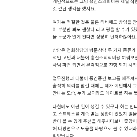
개인적으로는 그냥
흥신소의뢰비용
제일 착한
것 같단 생각을 했지요.
여기는 적절한 것은 물론 티비에도 방영될 만
이 부분만 봐도 괜찮다 라고 평을 할 수가 
을 누군가 알게 된다면 상당히 난처하잖아요
상담은 전화상담과 방문상담 두 가지 종류가 
적인 고민과 더불어
흥신소의뢰비용
여쭤보았
사팀 파견 되면서 본격적으로 진행 되기 시작
업무진행과 더불어 중간중간 보고를 해주셔서
솔직히 의뢰를 맡길 때에는 제가 예민해서 그
만나는 모습, 누가 보더라도 데이트를 하는 듯
나한테도 이런 일이 생길 수 있구나 하는 
고 스트레스를 계속 받는 상황이 있었지 않을
받아 볼 수 있게 주선을 해주시다보니 좋았
해 다방면으로 도움을 바탕으로 볼 수 있더라
없었답니다.