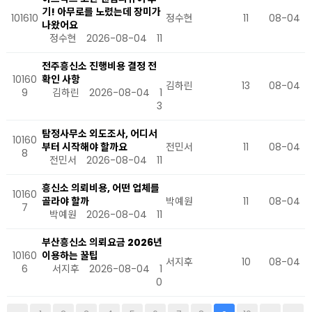
기! 아무로를 노렸는데 장미가
101610
정수현
11
08-04
나왔어요
정수현
2026-08-04
11
전주흥신소 진행비용 결정 전
10160
확인 사항
김하린
13
08-04
9
김하린
2026-08-04
1
3
탐정사무소 외도조사, 어디서
10160
부터 시작해야 할까요
전민서
11
08-04
8
전민서
2026-08-04
11
흥신소 의뢰비용, 어떤 업체를
10160
골라야 할까
박예원
11
08-04
7
박예원
2026-08-04
11
부산흥신소 의뢰요금 2026년
10160
이용하는 꿀팁
서지후
10
08-04
6
서지후
2026-08-04
1
0