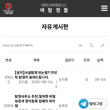
대한민국대표흥신소
여탐정들
자유게시판
Total 101,740건
9 페이지
번호
제목
글쓴이
조회
날짜
[공지]사설탐정 되는법? 17년
10162
차 탐정이 알려드립니다.
김지훈
13
08-04
0
김지훈
2026-08-04
1
3
탐정사무소 추천,철저한 비밀
보장과 정식등록 업체의 차이
101619
점
유하린
15
08-04