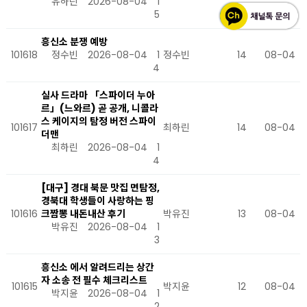
유하린
2026-08-04
1
5
흥신소 분쟁 예방
101618
정수빈
2026-08-04
1
정수빈
14
08-04
4
실사 드라마 「스파이더 누아
르」(느와르) 곧 공개, 니콜라
스 케이지의 탐정 버전 스파이
101617
최하린
14
08-04
더맨
최하린
2026-08-04
1
4
[대구] 경대 북문 맛집 면탐정,
경북대 학생들이 사랑하는 핑
101616
크짬뽕 내돈내산 후기
박유진
13
08-04
박유진
2026-08-04
1
3
흥신소 에서 알려드리는 상간
자 소송 전 필수 체크리스트
101615
박지윤
12
08-04
박지윤
2026-08-04
1
2