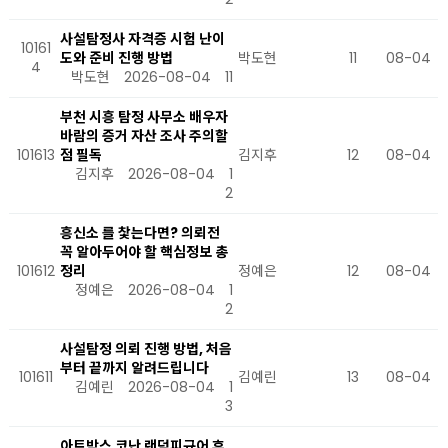
사설탐정사 자격증 시험 난이
10161
도와 준비 진행 방법
박도현
11
08-04
4
박도현
2026-08-04
11
부천 시흥 탐정 사무소 배우자
바람의 증거 자산 조사 주의할
101613
점 필독
김지후
12
08-04
김지후
2026-08-04
1
2
흥신소 를 찿는다면? 의뢰전
꼭 알아두어야 할 핵심정보 총
101612
정리
정예은
12
08-04
정예은
2026-08-04
1
2
사설탐정 의뢰 진행 방법, 처음
부터 끝까지 알려드립니다
101611
김예린
13
08-04
김예린
2026-08-04
1
3
아트박스 코난 랜덤피규어 후