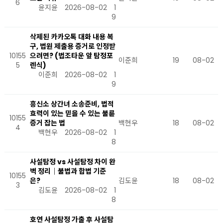
6
윤지윤
2026-08-02
1
9
삭제된 카카오톡 대화 내용 복
구, 법원 제출용 증거로 인정받
10155
으려면? (법조타운 앞 탐정포
이준희
19
08-02
5
렌식)
이준희
2026-08-02
1
9
흥신소 상간녀 소송준비, 법적
효력이 있는 믿을 수 있는 불륜
10155
증거 잡는 법
백현우
18
08-02
4
백현우
2026-08-02
1
8
사설탐정 vs 사설탐정 차이 완
벽 정리｜불법과 합법 기준
10155
은?
김도윤
18
08-02
3
김도윤
2026-08-02
1
8
호연 사설탐정 가출 후 사설탐