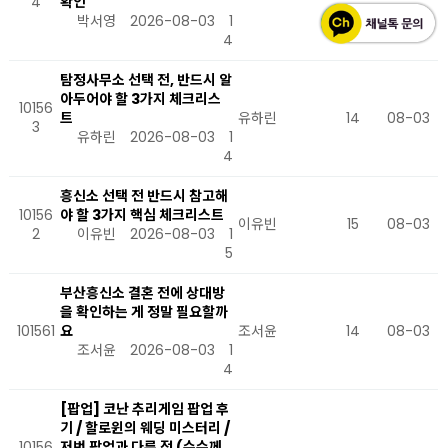
4
확인
박서영
2026-08-03
1
4
탐정사무소 선택 전, 반드시 알
아두어야 할 3가지 체크리스
10156
트
유하린
14
08-03
3
유하린
2026-08-03
1
4
흥신소 선택 전 반드시 참고해
10156
야 할 3가지 핵심 체크리스트
이유빈
15
08-03
2
이유빈
2026-08-03
1
5
부산흥신소 결혼 전에 상대방
을 확인하는 게 정말 필요할까
101561
요
조서윤
14
08-03
조서윤
2026-08-03
1
4
[팝업] 코난 추리게임 팝업 후
기 / 할로윈의 웨딩 미스터리 /
10156
저번 팝업과 다른 점 (수수께