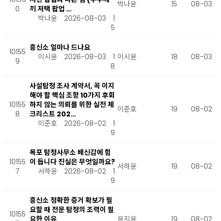
박나윤
15
08-03
0
끼 저택 팝업 …
박나윤
2026-08-03
1
5
흥신소 얼마나 드나요
10155
이시윤
2026-08-03
1
이시윤
18
08-03
9
8
사설탐정 조사 계약서, 꼭 이지
해야 할 핵심 조항 10가지 후회
10155
하지 않는 의뢰를 위한 실전 체
이준호
19
08-02
8
크리스트 202…
이준호
2026-08-02
1
9
목포 탐정사무소 배신감에 힘
10155
이 듭니다 진실은 무엇일까요?
서하윤
19
08-02
7
서하윤
2026-08-02
1
9
흥신소 정확한 증거 확보가 필
요할 때 전문 탐정의 조력이 필
10155
요한 이유
윤지윤
19
08-02