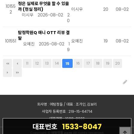
정은 실제로 무엇을 할 수 있을
10155
까 (현실 정리)
이시우
20
08-02
2
이시우
2026-08-02
2
0
탐정학원Q 애니 OTT 리뷰 결
말
101551
오예진
19
08-02
오예진
2026-08-02
1
9
11
12
13
14
16
17
18
19
20
15
회사명 : 여탐정들 / 대표 : 조가인, 김보리
사업자 등록번호 : 219-15-64714
대표전화 : 1688-8922
1533-8047
대표번호
Copyright ©
여탐정들.com
All rights reserved.