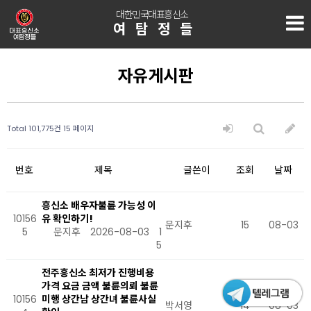
대한민국대표흥신소
여탐정들
자유게시판
Total 101,775건
15 페이지
번호
제목
글쓴이
조회
날짜
흥신소 배우자불륜 가능성 이
10156
유 확인하기!
문지후
15
08-03
5
문지후
2026-08-03
1
5
전주흥신소 최저가 진행비용
가격 요금 금액 불륜의뢰 불륜
10156
미행 상간남 상간녀 불륜사실
박서영
14
08-03