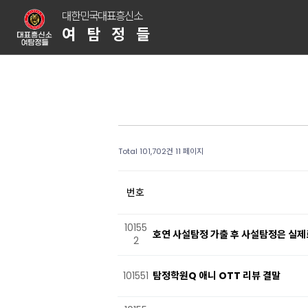
대한민국대표흥신소
여탐정들
Total 101,702건
11 페이지
번호
10155
호연 사설탐정 가출 후 사설탐정은 실제로
2
101551
탐정학원Q 애니 OTT 리뷰 결말