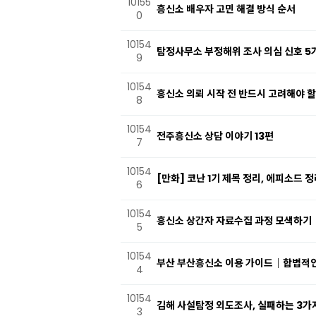
10155
흥신소 배우자 고민 해결 방식 순서
0
10154
탐정사무소 부정해위 조사 의심 신호 5
9
10154
흥신소 의뢰 시작 전 반드시 고려해야 
8
10154
전주흥신소 상담 이야기 13편
7
10154
[만화] 코난 1기 제목 정리, 에피소드 
6
10154
흥신소 상간자 자료수집 과정 모색하기
5
10154
부산 부산흥신소 이용 가이드｜합법적인
4
10154
김해 사설탐정 외도조사, 실패하는 3가
3