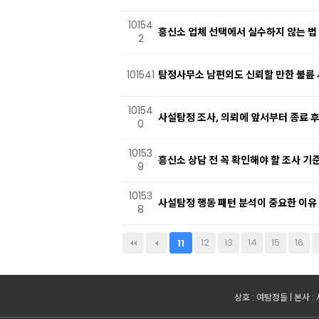
10154
흥신소 업체 선택에서 실수하지 않는 법
2
101541
탐정사무소 남편외도 신뢰할 만한 불륜 
10154
사설탐정 조사, 의뢰에 앞서부터 종료 
0
10153
흥신소 상담 전 꼭 확인해야 할 조사 기
9
10153
사설탐정 행동 패턴 분석이 중요한 이유
8
다음
맨끝
12
13
14
15
16
11
상호 : 여탐정들 | 본사 :